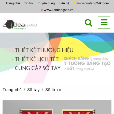
Trang chủ
Tin tức
Tuyển dụng
Liên hệ
www.quatang24k.com
www.lichbongsen.vn
Trang chủ
Sổ tay
Sổ lò xo