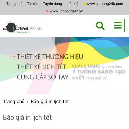
Trang chủ
Tin tức
Tuyển dụng
Liên hệ
www.quatang24k.com
www.lichbongsen.vn
Trang chủ
Báo giá in lịch tết
Báo giá in lịch tết