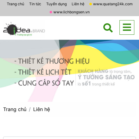
Trang chủ
Tin tức
Tuyển dụng
Liên hệ
www.quatang24k.com
www.lichbongsen.vn
Trang chủ
Liên hệ