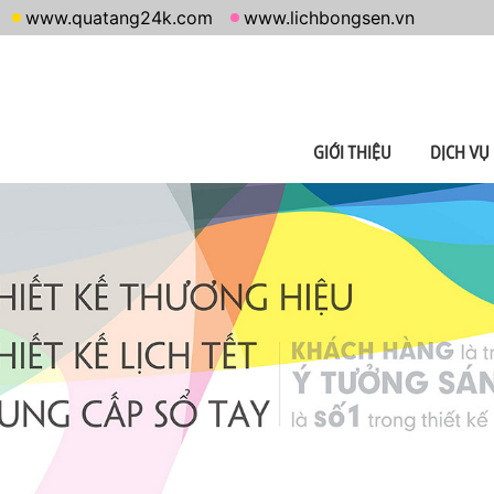
www.quatang24k.com
www.lichbongsen.vn
GIỚI THIỆU
DỊCH VỤ