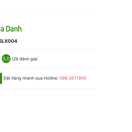
ịa Danh
SLX004
5.0
(29 đánh giá)
Đặt hàng nhanh qua Hotline:
098.357.1900