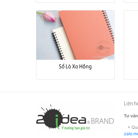
Sổ Lò Xo Hồng
Liên h
Tư vấn
+ Qua
zalo.