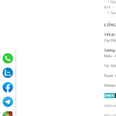
+ Qua 
814 -
+ Qua
CÔNG
VPGD:
Chợ Dừa
Xưởng:
Miếu - 
Tel: 02
Email: 
Website
2IDEA B
MST: 01