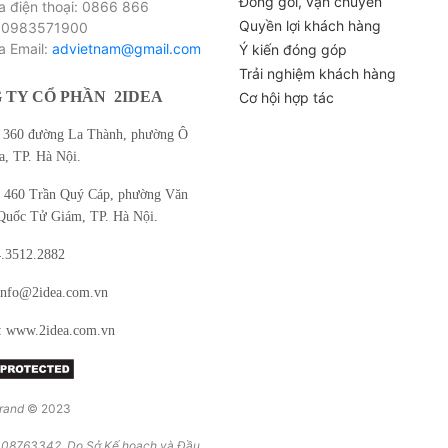
Đóng gói, vận chuyển
điện thoại: 0866 866
Quyền lợi khách hàng
 0983571900
 Email:
advietnam@gmail.com
Ý kiến đóng góp
Trải nghiệm khách hàng
 TY CỔ PHẦN
2IDEA
Cơ hội hợp tác
360 đường La Thành, phường Ô
, TP. Hà Nội.
460 Trần Quý Cáp, phường Văn
Quốc Tử Giám, TP. Hà Nội.
4.3512.2882
info@2idea.com.vn
: www.2idea.com.vn
rand
© 2023
08763342. Do Sở Kế hoạch và Đầu