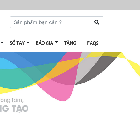
SỔ TAY
BÁO GIÁ
TẶNG
FAQS