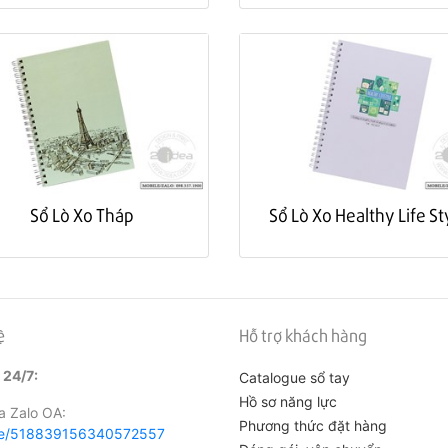
Sổ Lò Xo Tháp
Sổ Lò Xo Healthy Life S
ệ
Hỗ trợ khách hàng
 24/7:
Catalogue sổ tay
Hồ sơ năng lực
 Zalo OA:
Phương thức đặt hàng
me/518839156340572557