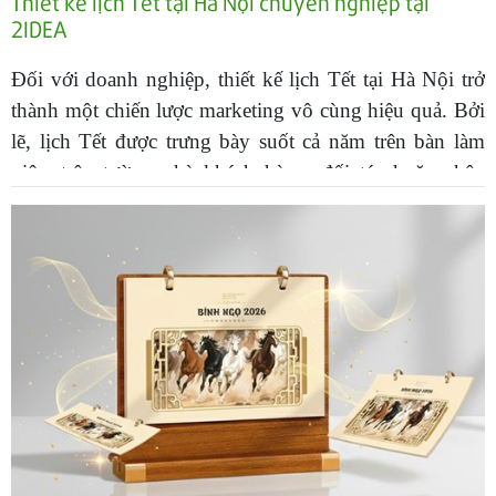
Thiết kế lịch Tết tại Hà Nội chuyên nghiệp tại
2IDEA
Đối với doanh nghiệp, thiết kế lịch Tết tại Hà Nội trở
thành một chiến lược marketing vô cùng hiệu quả. Bởi
lẽ, lịch Tết được trưng bày suốt cả năm trên bàn làm
việc, trên tường nhà khách hàng, đối tác hoặc nhân
viên. Do đó, đây là món quà thiết thực, bền lâu giúp
duy trì sự hiện diện thương hiệu, thúc đẩy sự ghi nhớ
và tăng độ tin cậy của doanh nghiệp trong lòng khách
hàng.