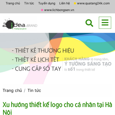
Trang chủ
Tin tức
Tuyển dụng
Liên hệ
www.quatang24k.com
www.lichbongsen.vn
Trang chủ
Tin tức
Xu hướng thiết kế logo cho cá nhân tại Hà
Nội