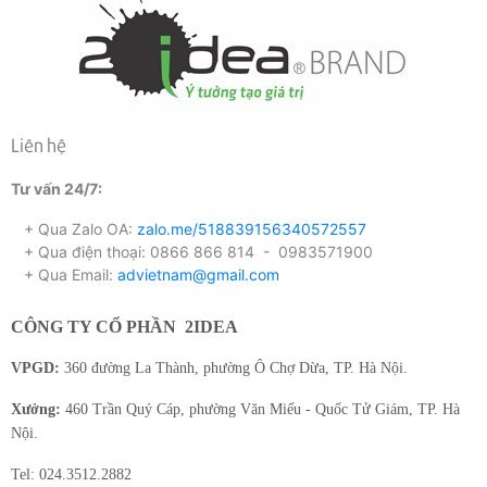
truyền tải thông điệp, sự phù hợp với tính chất sự kiện.
Đừng quá lo lắng, bài viết này 2IDEA sẽ gợi ý cho bạn
một món quà hết sức phù hợp để doanh nghiệp bạn làm
quà tặng, đó chính là sổ tay.
Liên hệ
Tư vấn 24/7:
+ Qua Zalo OA:
zalo.me/518839156340572557
+ Qua điện thoại: 0866 866 814 - 0983571900
+ Qua Email:
advietnam@gmail.com
CÔNG TY CỔ PHẦN
2IDEA
VPGD:
360 đường La Thành, phường Ô Chợ Dừa, TP. Hà Nội.
Xưởng:
460 Trần Quý Cáp, phường Văn Miếu - Quốc Tử Giám, TP. Hà
Nội.
Tel: 024.3512.2882