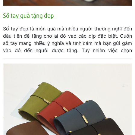
Sổ tay quà tặng đẹp
Sổ tay đẹp là món quà mà nhiều người thường nghĩ đến
đầu tiên để tặng cho ai đó vào các dịp đặc biệt. Cuốn
sổ tay mang nhiều ý nghĩa và tình cảm mà bạn gửi gắm
vào đó đến người được tặng. Tuy nhiên việc chọn
được sổ tay đẹp, chất lượng và độc đáo sẽ khiến bạn
phải mất nhiều ngày trời để tìm kiếm và lựa chọn, nhưng
có thể với chừng đó công sức và thời gian vẫn là chưa
đủ. Với mong muốn giúp bạn chọn được cho mình
cuốn sổ tay làm quà tặng đẹp, 2IDEA sẽ cho bạn một
gợi ý trong bài viết dưới đây.