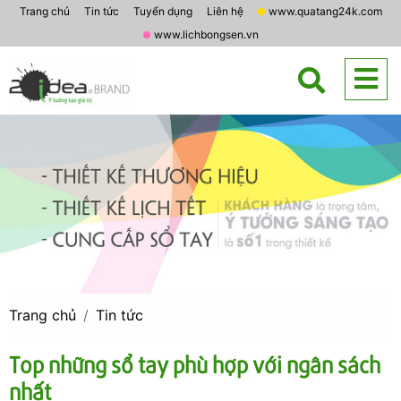
Trang chủ
Tin tức
Tuyển dụng
Liên hệ
www.quatang24k.com
www.lichbongsen.vn
Trang chủ
Tin tức
Top những sổ tay phù hợp với ngân sách
nhất