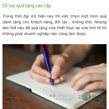
Sổ tay quà tặng cao cấp
Trong thời đại 4.0 hiện nay thì việc chọn một món quà
dành tặng cho khách hàng, đối tác… không khó. Nhưng
làm thế nào để quà tặng vừa thiết thực lại vừa tinh tế thì
không phải doanh nghiệp nào cũng làm được.
Bật mí cho các doanh nghiệp một món quà không quá
xa lạ với mọi người nhưng có thể đáp ứng hầu hết các
tiêu chí mà doanh nghiệp bạn mong muốn một sản
phẩm quà tặng có thể mang lại – đó là sổ tay cao
cấp. Bài viết dưới đây, 2IDEA sẽ giúp các bạn phân biệt
chúng và tìm ra được mẫu sổ tay thích hợp cho doanh
nghiệp của mình.