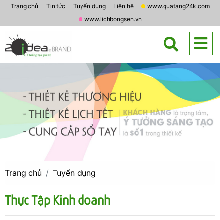
Trang chủ
Tin tức
Tuyển dụng
Liên hệ
www.quatang24k.com
www.lichbongsen.vn
Trang chủ
Tuyển dụng
Thực Tập Kinh doanh