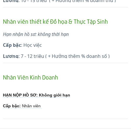
Lương
: 10 - 15 triệu ( + Hưởng thêm % doanh thu )
Ngành nghề
: thiết kế đồ họa in ấn,
Số lượng
: 2 người
(nam / nữ)
Nhân viên thiết kế Đồ họa & Thực Tập Sinh
*
Yêu cầu có kinh nghiệm từ 3 năm trở lên, biết chủ
Hạn nhận hồ sơ: không thời hạn
động trong công viêc.
Cấp bậc
: Học việc
Lương
: 7 - 12 triệu ( + Hưởng thêm % doanh số )
Ngành nghề
: thiết kế đồ họa in ấn,
Số lượng
: 4 người
(nam / nữ)
Nhân Viên Kinh Doanh
*
Yêu cầu mới ra trường từng đi làm từ 2 công ty về
thiết kế trở lên.
HẠN NỘP HỒ SƠ: Không giới hạn
Cấp bậc:
Nhân viên
Lương cơ bản
7.000.000 đ - 10.000.000 đ
+
hưởng hoa hồng
hấp dẫn
+
Phụ cấp + Bảo hiểm