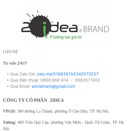
Ngành nghề: kinh doanh, Số lượng: 3 người (nữ)
THỜI GIAN LÀM VIỆC
Thời gian làm việc linh động tùy thuộc vào doanh số.
Thông thường Thời gian làm viêc: từ 8h30-5h30, nghỉ trưa 12h-
1h00
Liên hệ
Làm các ngày trong tuần: từ thứ 2 đến sáng thứ 7
Tư vấn 24/7:
Nghỉ các ngày lễ Tết nhà nước quy định
+ Qua Zalo OA:
zalo.me/518839156340572557
+ Qua điện thoại: 0866 866 814 - 0983571900
+ Qua Email:
advietnam@gmail.com
CÔNG TY CỔ PHẦN
2IDEA
VPGD:
360 đường La Thành, phường Ô Chợ Dừa, TP. Hà Nội.
Xưởng:
460 Trần Quý Cáp, phường Văn Miếu - Quốc Tử Giám, TP. Hà
Nội.