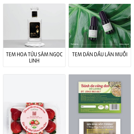
TEM HOA TỬU SÂM NGỌC
TEM DÁN DẦU LĂN MUỖI
LINH