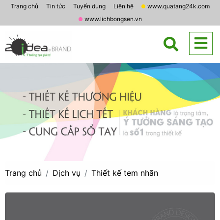
Trang chủ
Tin tức
Tuyển dụng
Liên hệ
www.quatang24k.com
www.lichbongsen.vn
Trang chủ
Dịch vụ
Thiết kế tem nhãn