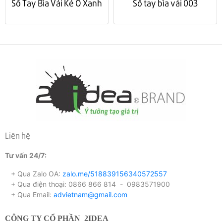
Sổ Tay Bìa Vải Kẻ Ô Xanh
Sổ tay bìa vải 003
Liên hệ
Tư vấn 24/7:
+ Qua Zalo OA:
zalo.me/518839156340572557
+ Qua điện thoại: 0866 866 814 - 0983571900
+ Qua Email:
advietnam@gmail.com
CÔNG TY CỔ PHẦN
2IDEA