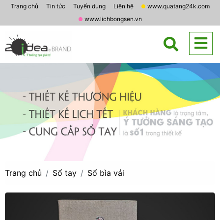
Trang chủ
Tin tức
Tuyển dụng
Liên hệ
www.quatang24k.com
www.lichbongsen.vn
Trang chủ
Sổ tay
Sổ bìa vải