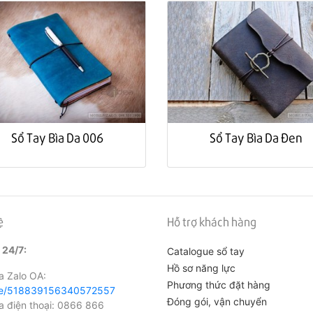
Sổ Tay Bìa Da 006
Sổ Tay Bìa Da Đen
ệ
Hỗ trợ khách hàng
 24/7:
Catalogue sổ tay
Hồ sơ năng lực
 Zalo OA:
Phương thức đặt hàng
me/518839156340572557
Đóng gói, vận chuyển
điện thoại: 0866 866