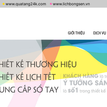
www.quatang24k.com
www.lichbongsen.vn
GIỚI THIỆU
DỊCH VỤ