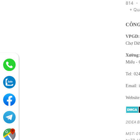
814 -
+ Qua
CÔNG
VPGD:
Chợ Dừa
Xưởng:
Miếu - 
Tel: 02
Email: 
Website
2IDEA B
MST: 01