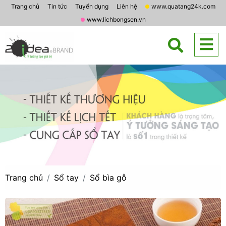
Trang chủ
Tin tức
Tuyển dụng
Liên hệ
www.quatang24k.com
www.lichbongsen.vn
Trang chủ
Sổ tay
Sổ bìa gỗ