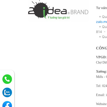
Tư vấn
+ Qua
zalo.
+ Qua 
814 -
+ Qua
CÔNG
VPGD:
Chợ Dừa
Xưởng:
Miếu - 
Tel: 02
Email: 
Website