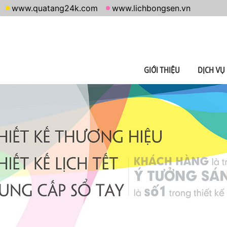
www.quatang24k.com
www.lichbongsen.vn
GIỚI THIỆU
DỊCH VỤ