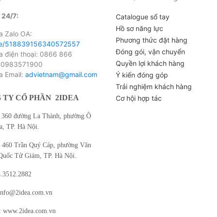
 24/7:
Catalogue sổ tay
Hồ sơ năng lực
 Zalo OA:
Phương thức đặt hàng
me/518839156340572557
Đóng gói, vận chuyển
điện thoại: 0866 866
Quyền lợi khách hàng
 0983571900
 Email:
advietnam@gmail.com
Ý kiến đóng góp
Trải nghiệm khách hàng
 TY CỔ PHẦN
2IDEA
Cơ hội hợp tác
360 đường La Thành, phường Ô
, TP. Hà Nội.
460 Trần Quý Cáp, phường Văn
Quốc Tử Giám, TP. Hà Nội.
4.3512.2882
info@2idea.com.vn
: www.2idea.com.vn