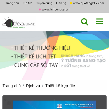
Trang chủ
Tin tức
Tuyển dụng
Liên hệ
www.quatang24k.com
www.lichbongsen.vn
Trang chủ
Dịch vụ
Thiết kế kẹp file