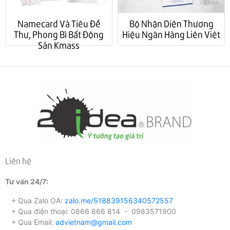
Namecard Và Tiêu Đề
Bộ Nhận Diện Thương
Thư, Phong Bì Bất Động
Hiệu Ngân Hàng Liên Việt
Sản Kmass
Liên hệ
Tư vấn 24/7:
+ Qua Zalo OA:
zalo.me/518839156340572557
+ Qua điện thoại: 0866 866 814 - 0983571900
+ Qua Email:
advietnam@gmail.com