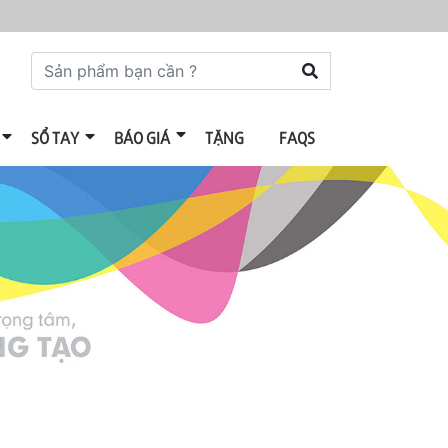
SỔ TAY
BÁO GIÁ
TẶNG
FAQS