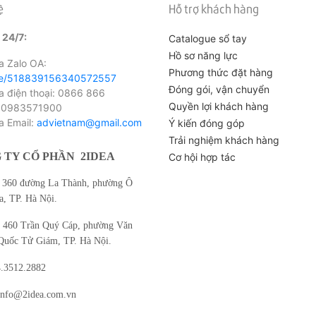
ệ
Hỗ trợ khách hàng
 24/7:
Catalogue sổ tay
Hồ sơ năng lực
 Zalo OA:
Phương thức đặt hàng
me/518839156340572557
Đóng gói, vận chuyển
điện thoại: 0866 866
Quyền lợi khách hàng
 0983571900
 Email:
advietnam@gmail.com
Ý kiến đóng góp
Trải nghiệm khách hàng
 TY CỔ PHẦN
2IDEA
Cơ hội hợp tác
360 đường La Thành, phường Ô
, TP. Hà Nội.
460 Trần Quý Cáp, phường Văn
Quốc Tử Giám, TP. Hà Nội.
4.3512.2882
info@2idea.com.vn