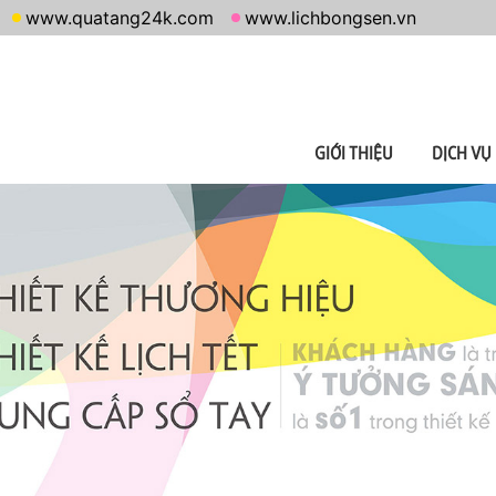
www.quatang24k.com
www.lichbongsen.vn
GIỚI THIỆU
DỊCH VỤ