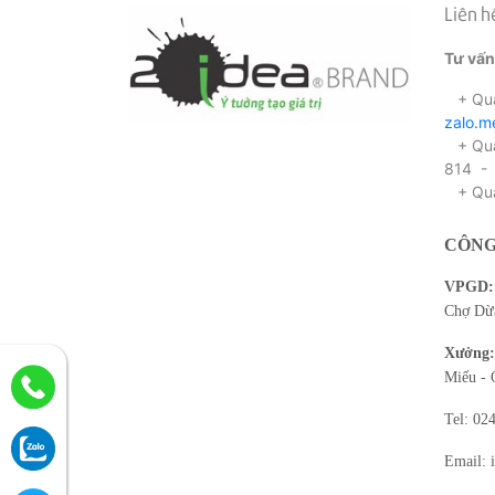
Liên h
Tư vấn
+ Qua
zalo.
+ Qua 
814 -
+ Qua
CÔNG
VPGD:
Chợ Dừa
Xưởng:
Miếu - 
Tel: 02
Email: 