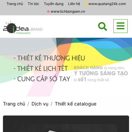
Trang chủ
Tin tức
Tuyển dụng
Liên hệ
www.quatang24k.com
www.lichbongsen.vn
Trang chủ
Dịch vụ
Thiết kế catalogue