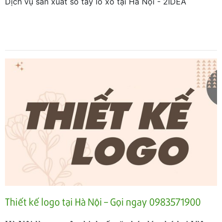
Dịch vụ sản xuất sổ tay lò xo tại Hà Nội - 2IDEA
Thiết kế logo tại Hà Nội – Gọi ngay 0983571900