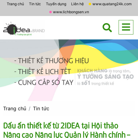
Trang chủ
Tin tức
Tuyển dụng
Liên hệ
www.quatang24k.com
www.lichbongsen.vn
Trang chủ
Tin tức
Dấu ấn thiết kế từ 2IDEA tại Hội thảo
Nâng cao Năng lực Quản lý Hành chính –