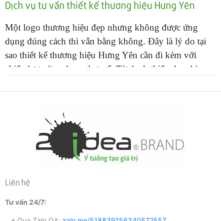
Dịch vụ tư vấn thiết kế thương hiệu Hưng Yên
Một logo thương hiệu đẹp nhưng không được ứng
dụng đúng cách thì vẫn bằng không. Đây là lý do tại
sao thiết kế thương hiệu Hưng Yên cần đi kèm với
chiến lược ứng dụng thực tế: Từ danh thiếp, bao bì,
đồng phục
cho đến quà tặng thương hiệu cao cấp mang
đậm dấu ấn doanh nghiệp.
Liên hệ
Tư vấn 24/7:
+ Qua Zalo OA:
zalo.me/518839156340572557